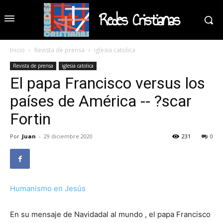
Redes Cristianas
Inicio
Revista de prensa
iglesia catolica
Revista de prensa
iglesia catolica
El papa Francisco versus los
países de América -- ?scar
Fortin
Por
Juan
-
29 diciembre 2020
231
0
Humanismo en Jesús
En su mensaje de Navidadal al mundo , el papa Francisco