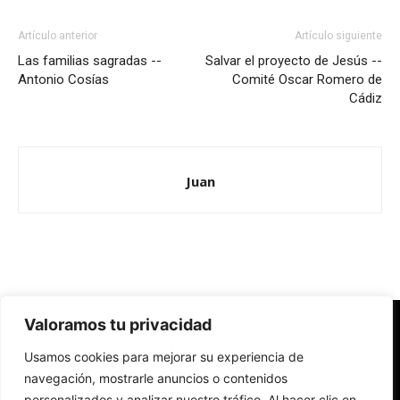
Artículo anterior
Artículo siguiente
Las familias sagradas --
Salvar el proyecto de Jesús --
Antonio Cosías
Comité Oscar Romero de
Cádiz
Juan
Valoramos tu privacidad
Redes Cristianas
Usamos cookies para mejorar su experiencia de
Una mirada alternativa sobre la Iglesia católica y la sociedad
- Colectivos de Redes Cristianas
navegación, mostrarle anuncios o contenidos
personalizados y analizar nuestro tráfico. Al hacer clic en