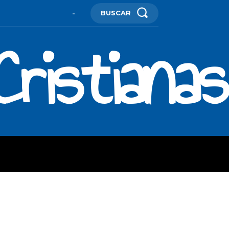
BUSCAR
-
ristianas
ES
MORE