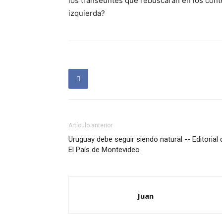
los transeúntes que rebuscaran en los cont
izquierda?
Artículo anterior
Uruguay debe seguir siendo natural -- Editorial 
El País de Montevideo
Juan