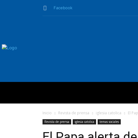
Facebook
QUIÉNES SO
Inicio
Revista de prensa
iglesia catolica
El Pap
Revista de prensa
iglesia catolica
temas sociales
El Papa alerta de