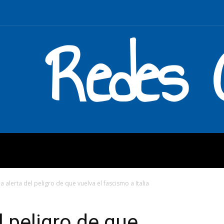
Redes C
MOS
QUÉ HACEMOS
ENLAC
a alerta del peligro de que vuelva el fascismo a Italia
l peligro de que