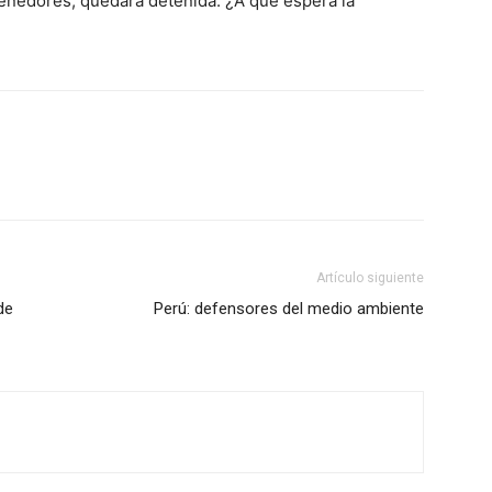
enedores, quedara detenida. ¿A qué espera la
Artículo siguiente
de
Perú: defensores del medio ambiente