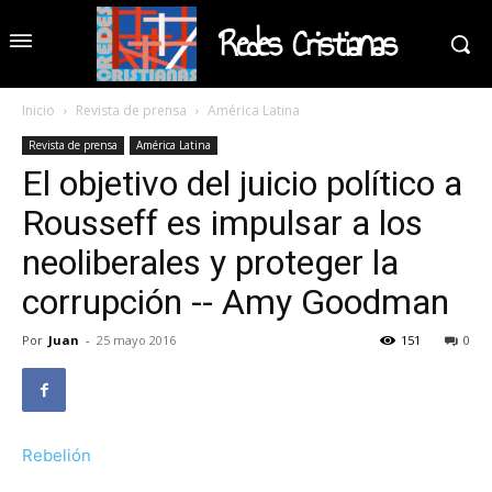
Redes Cristianas
Inicio
Revista de prensa
América Latina
Revista de prensa
América Latina
El objetivo del juicio político a
Rousseff es impulsar a los
neoliberales y proteger la
corrupción -- Amy Goodman
Por
Juan
-
25 mayo 2016
151
0
Rebelión