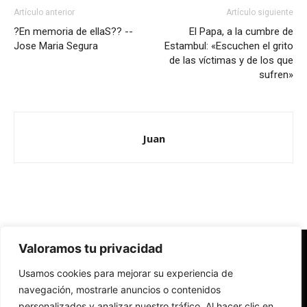
Artículo anterior
Artículo siguiente
?En memoria de ellaS?? --
El Papa, a la cumbre de
Jose Maria Segura
Estambul: «Escuchen el grito
de las víctimas y de los que
sufren»
Juan
Valoramos tu privacidad
Redes Cristianas
Usamos cookies para mejorar su experiencia de
Una mirada alternativa sobre la Iglesia católica y la sociedad
- Colectivos de Redes Cristianas
navegación, mostrarle anuncios o contenidos
personalizados y analizar nuestro tráfico. Al hacer clic en