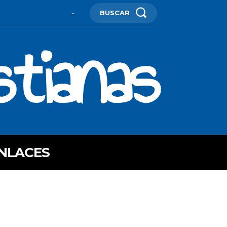
BUSCAR
-
stianas
NLACES