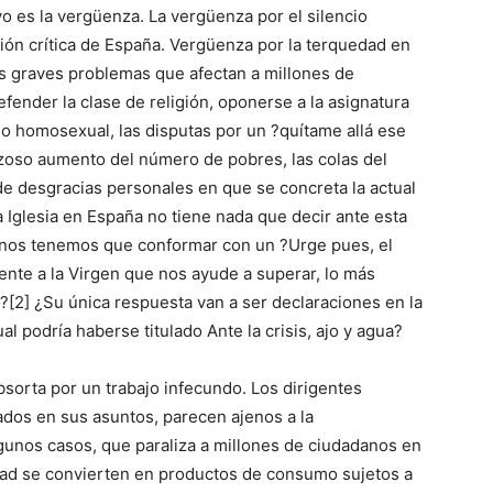
yo es la vergüenza. La vergüenza por el silencio
ión crítica de España. Vergüenza por la terquedad en
os graves problemas que afectan a millones de
ender la clase de religión, oponerse a la asignatura
io homosexual, las disputas por un ?quítame allá ese
onzoso aumento del número de pobres, las colas del
 de desgracias personales en que se concreta la actual
 Iglesia en España no tiene nada que decir ante esta
s nos tenemos que conformar con un ?Urge pues, el
ente a la Virgen que nos ayude a superar, lo más
??[2] ¿Su única respuesta van a ser declaraciones en la
ual podría haberse titulado Ante la crisis, ajo y agua?
absorta por un trabajo infecundo. Los dirigentes
ados en sus asuntos, parecen ajenos a la
unos casos, que paraliza a millones de ciudadanos en
idad se convierten en productos de consumo sujetos a