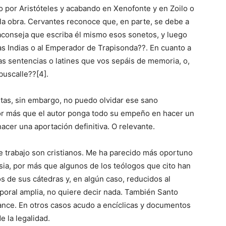
 por Aristóteles y acabando en Xenofonte y en Zoilo o
a obra. Cervantes reconoce que, en parte, se debe a
 aconseja que escriba él mismo esos sonetos, y luego
las Indias o al Emperador de Trapisonda??. En cuanto a
as sentencias o latines que vos sepáis de memoria, o,
buscalle??[4].
itas, sin embargo, no puedo olvidar ese sano
or más que el autor ponga todo su empeño en hacer un
hacer una aportación definitiva. O relevante.
te trabajo son cristianos. Me ha parecido más oportuno
esia, por más que algunos de los teólogos que cito han
 de sus cátedras y, en algún caso, reducidos al
poral amplia, no quiere decir nada. También Santo
ance. En otros casos acudo a encíclicas y documentos
 la legalidad.