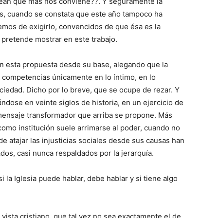
rean que más nos conviene??. Y seguramente la
es, cuando se constata que este año tampoco ha
remos de exigirlo, convencidos de que ésa es la
e pretende mostrar en este trabajo.
n esta propuesta desde su base, alegando que la
ene competencias únicamente en lo íntimo, en lo
ociedad. Dicho por lo breve, que se ocupe de rezar. Y
ndose en veinte siglos de historia, en un ejercicio de
 mensaje transformador que arriba se propone. Más
 como institución suele arrimarse al poder, cuando no
de atajar las injusticias sociales desde sus causas han
os, casi nunca respaldados por la jerarquía.
 la Iglesia puede hablar, debe hablar y si tiene algo
vista cristiano, que tal vez no sea exactamente el de