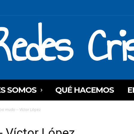
Redes Cri
ES SOMOS
QUÉ HACEMOS
E
spo mudo -- Víctor López
- Víctor López