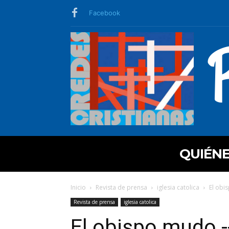
Facebook
QUIÉN
Inicio
Revista de prensa
iglesia catolica
El obi
Revista de prensa
iglesia catolica
El obispo mudo -