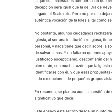
la que sus majestades atenderán ?lo que c
decepción será igual que la del Día de Rey
llegado el Scalextric. Pero no por eso deja
auténtica vocación de la Iglesia, tal como s
No obstante, algunos ciudadanos rechazará
Iglesia, al ser una institución religiosa, ti
personal, y nada tiene que decir sobre la s
de salvar almas. Y no faltarán quienes apoyá
justificado escepticismo, desconfiarán del
bien dirán, con mucha razón, que la Iglesia
identificarse con él, y que esas propuestas 
sido excepciones de pequeños grupos aislad
En resumen, se plantea aquí la cuestión de si
significativo que decir.
Este ensayo está escrito desde un punto de 