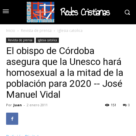
Redes Cristianas
Inicio
Revista de prensa
iglesia catolica
Revista de prensa
iglesia catolica
El obispo de Córdoba
asegura que la Unesco hará
homosexual a la mitad de la
población para 2020 -- José
Manuel Vidal
Por
Juan
-
2 enero 2011
151
0