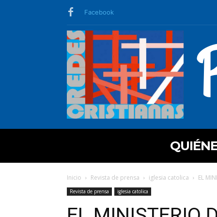
Facebook
QUIÉN
Inicio
Revista de prensa
iglesia catolica
EL MIN
Revista de prensa
iglesia catolica
EL MINISTERIO 