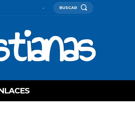
BUSCAR
-
stianas
NLACES