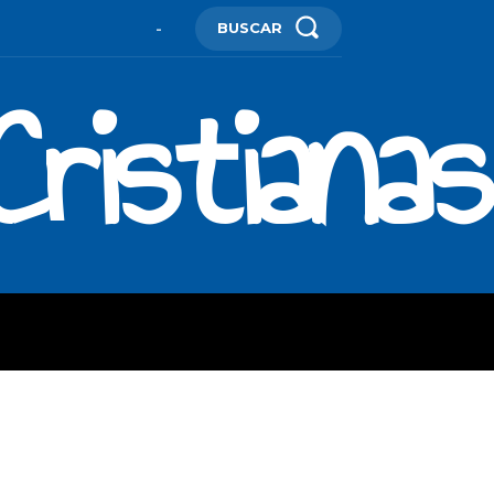
BUSCAR
-
ristianas
ES
MORE