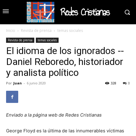
Redes Cristianas
Inicio
Revista de prensa
temas sociales
Revista de prensa
temas sociales
El idioma de los ignorados --
Daniel Reboredo, historiador
y analista político
Por
Juan
-
6 junio 2020
328
0
Enviado a la página web de Redes Cristianas
George Floyd es la última de las innumerables víctimas