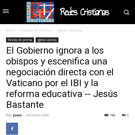
Redes Cristianas
Inicio
Revista de prensa
iglesia catolica
Revista de prensa
iglesia catolica
El Gobierno ignora a los
obispos y escenifica una
negociación directa con el
Vaticano por el IBI y la
reforma educativa -- Jesús
Bastante
Por
Juan
-
24 enero 2020
162
0