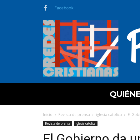
Facebook
QUIÉN
Inicio
Revista de prensa
iglesia catolica
El Gob
Revista de prensa
iglesia catolica
El Gobierno da un