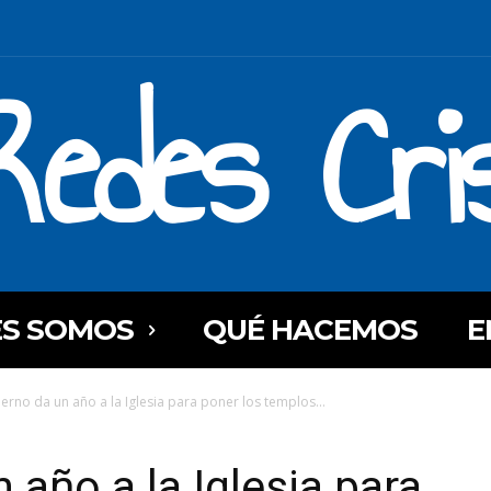
Redes Cri
ES SOMOS
QUÉ HACEMOS
E
ierno da un año a la Iglesia para poner los templos...
 año a la Iglesia para