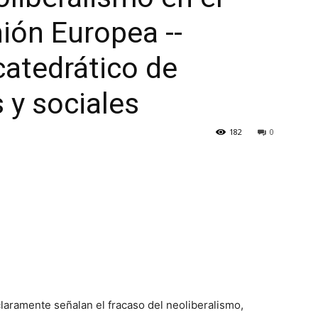
ión Europea --
catedrático de
s y sociales
182
0
laramente señalan el fracaso del neoliberalismo,