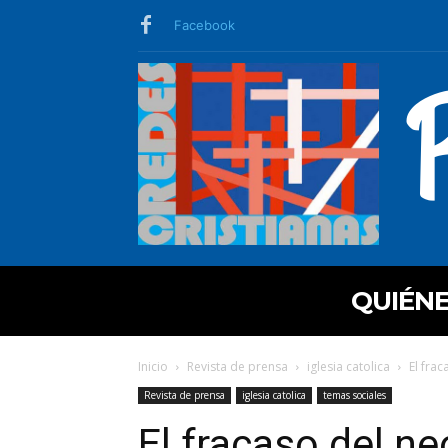
Facebook
QUIÉN
Inicio
Revista de prensa
iglesia catolica
El fra
Revista de prensa
iglesia catolica
temas sociales
El fracaso del ne