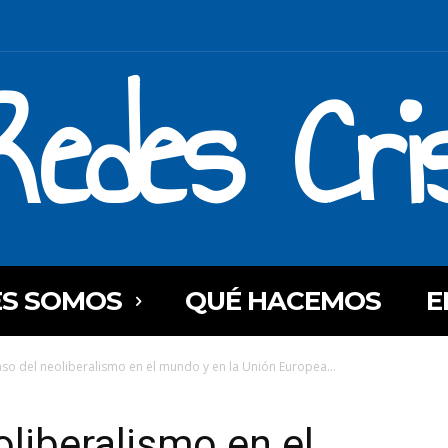
Redes Cri
ES SOMOS
QUÉ HACEMOS
E
caso del neoliberalismo en el mundo y en la Unión Europea...
oliberalismo en el