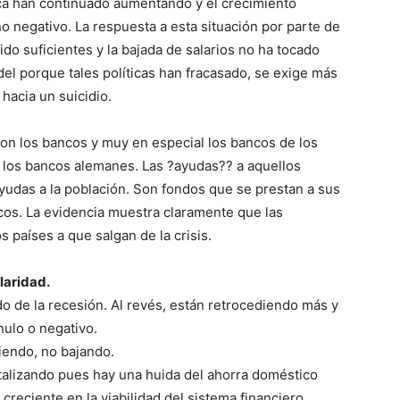
lica han continuado aumentando y el crecimiento
 negativo. La respuesta a esta situación por parte de
ido suficientes y la bajada de salarios no ha tocado
el porque tales políticas han fracasado, se exige más
hacia un suicidio.
on los bancos y muy en especial los bancos de los
l los bancos alemanes. Las ?ayudas?? a aquellos
ayudas a la población. Son fondos que se prestan a sus
os. La evidencia muestra claramente que las
países a que salgan de la crisis.
laridad.
ndo de la recesión. Al revés, están retrocediendo más y
ulo o negativo.
iendo, no bajando.
talizando pues hay una huida del ahorra doméstico
creciente en la viabilidad del sistema financiero.