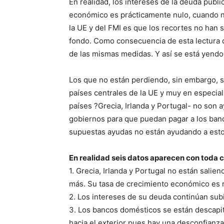
En realidad, los intereses de la deuda púb
económico es prácticamente nulo, cuando no
la UE y del FMI es que los recortes no han s
fondo. Como consecuencia de esta lectura d
de las mismas medidas. Y así se está yendo 
Los que no están perdiendo, sin embargo, s
países centrales de la UE y muy en especia
países ?Grecia, Irlanda y Portugal- no son 
gobiernos para que puedan pagar a los banc
supuestas ayudas no están ayudando a estos 
En realidad seis datos aparecen con toda c
1. Grecia, Irlanda y Portugal no están salie
más. Su tasa de crecimiento económico es n
2. Los intereses de su deuda continúan sub
3. Los bancos domésticos se están descapi
hacia el exterior pues hay una desconfianza 