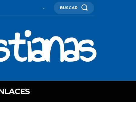
BUSCAR
-
stianas
NLACES