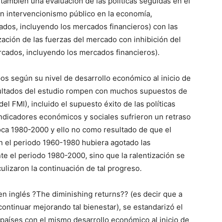
también una evaluación de las políticas seguidas en el
un intervencionismo público en la economía,
dos, incluyendo los mercados financieros) con las
ación de las fuerzas del mercado con inhibición del
rcados, incluyendo los mercados financieros).
pos según su nivel de desarrollo económico al inicio de
esultados del estudio rompen con muchos supuestos de
del FMI), incluido el supuesto éxito de las políticas
indicadores económicos y sociales sufrieron un retraso
ca 1980-2000 y ello no como resultado de que el
n el periodo 1960-1980 hubiera agotado las
e el periodo 1980-2000, sino que la ralentización se
culizaron la continuación de tal progreso.
en inglés ?The diminishing returns?? (es decir que a
continuar mejorando tal bienestar), se estandarizó el
aíses con el mismo desarrollo económico al inicio de