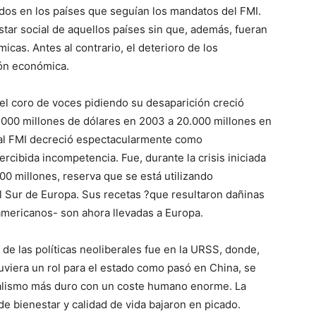
os en los países que seguían los mandatos del FMI.
tar social de aquellos países sin que, además, fueran
cas. Antes al contrario, el deterioro de los
ión económica.
el coro de voces pidiendo su desaparición creció
.000 millones de dólares en 2003 a 20.000 millones en
 al FMI decreció espectacularmente como
ercibida incompetencia. Fue, durante la crisis iniciada
0 millones, reserva que se está utilizando
el Sur de Europa. Sus recetas ?que resultaron dañinas
oamericanos- son ahora llevadas a Europa.
 de las políticas neoliberales fue en la URSS, donde,
uviera un rol para el estado como pasó en China, se
eralismo más duro con un coste humano enorme. La
e bienestar y calidad de vida bajaron en picado.