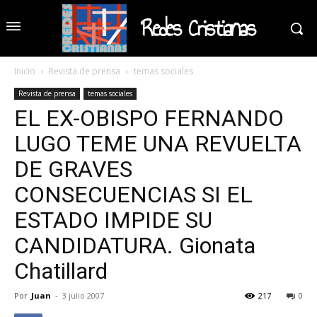
Redes Cristianas
Inicio
Revista de prensa
temas sociales
Revista de prensa
temas sociales
EL EX-OBISPO FERNANDO
LUGO TEME UNA REVUELTA
DE GRAVES
CONSECUENCIAS SI EL
ESTADO IMPIDE SU
CANDIDATURA. Gionata
Chatillard
Por
Juan
-
3 julio 2007
217
0