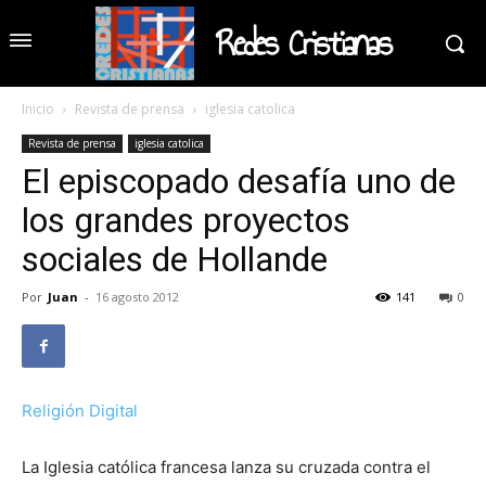
Redes Cristianas
Inicio
Revista de prensa
iglesia catolica
Revista de prensa
iglesia catolica
El episcopado desafía uno de
los grandes proyectos
sociales de Hollande
Por
Juan
-
16 agosto 2012
141
0
Religión Digital
La Iglesia católica francesa lanza su cruzada contra el