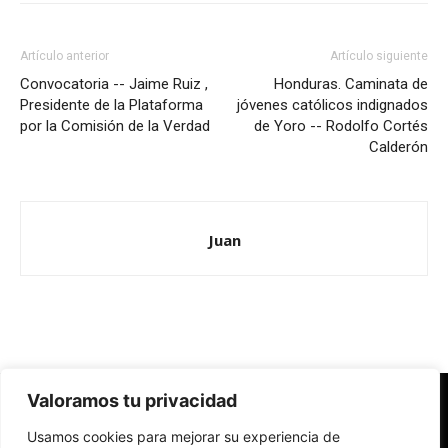
Artículo anterior
Artículo siguiente
Convocatoria -- Jaime Ruiz ,
Honduras. Caminata de
Presidente de la Plataforma
jóvenes católicos indignados
por la Comisión de la Verdad
de Yoro -- Rodolfo Cortés
Calderón
Juan
Valoramos tu privacidad
Redes Cristianas
Usamos cookies para mejorar su experiencia de
Una mirada alternativa sobre la Iglesia católica y la sociedad