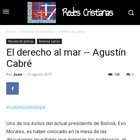
Redes Cristianas
Inicio
Revista de prensa
América Latina
Revista de prensa
América Latina
El derecho al mar -- Agustín
Cabré
Por
Juan
-
23 agosto 2015
168
0
elcatalejodelpepe
Uno de los éxitos del actual presidente de Bolivia, Evo
Morales, es haber colocado en la mesa de las
discusiones mundiales que manejan los poderosos, el