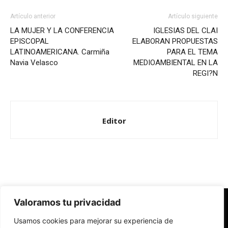
Artículo anterior
Artículo siguiente
LA MUJER Y LA CONFERENCIA
IGLESIAS DEL CLAI
EPISCOPAL
ELABORAN PROPUESTAS
LATINOAMERICANA. Carmiña
PARA EL TEMA
Navia Velasco
MEDIOAMBIENTAL EN LA
REGI?N
Editor
Valoramos tu privacidad
Redes Cristianas
Usamos cookies para mejorar su experiencia de
Una mirada alternativa sobre la Iglesia católica y la sociedad