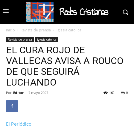
Redes Cristianas
Inicio
Revista de prensa
iglesia catolica
Revista de prensa
iglesia catolica
EL CURA ROJO DE
VALLECAS AVISA A ROUCO
DE QUE SEGUIRÁ
LUCHANDO
Por
Editor
-
7 mayo 2007
169
0
El Periódico