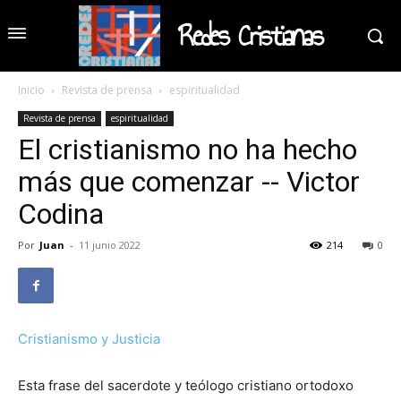
Redes Cristianas
Inicio
Revista de prensa
espiritualidad
Revista de prensa
espiritualidad
El cristianismo no ha hecho
más que comenzar -- Victor
Codina
Por
Juan
-
11 junio 2022
214
0
Cristianismo y Justicia
Esta frase del sacerdote y teólogo cristiano ortodoxo