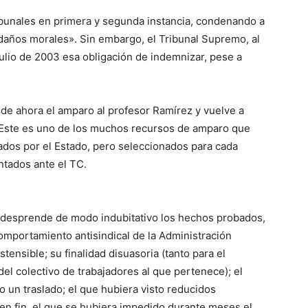
ibunales en primera y segunda instancia, condenando a
daños morales». Sin embargo, el Tribunal Supremo, al
julio de 2003 esa obligación de indemnizar, pese a
ede ahora el amparo al profesor Ramírez y vuelve a
. Este es uno de los muchos recursos de amparo que
ados por el Estado, pero seleccionados para cada
ntados ante el TC.
e desprende de modo indubitativo los hechos probados,
comportamiento antisindical de la Administración
ensible; su finalidad disuasoria (tanto para el
l colectivo de trabajadores al que pertenece); el
 un traslado; el que hubiera visto reducidos
 en fin, el que se hubiera impedido durante meses el