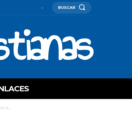
BUSCAR
-
stianas
NLACES
 LA...