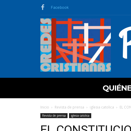
Facebook
QUIÉN
Inicio
Revista de prensa
iglesia catolica
EL CO
Revista de prensa
iglesia catolica
EL CONSTITUCI