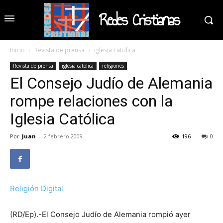
Redes Cristianas
Inicio
Revista de prensa
iglesia catolica
Revista de prensa
iglesia catolica
religiones
El Consejo Judío de Alemania
rompe relaciones con la
Iglesia Católica
Por
Juan
-
2 febrero 2009
196
0
Religión Digital
(RD/Ep).-El Consejo Judío de Alemania rompió ayer