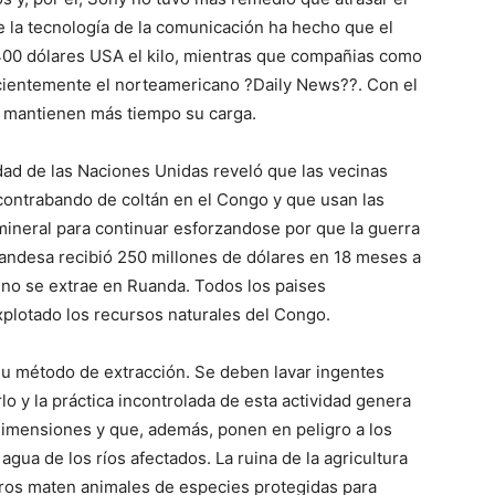
e la tecnología de la comunicación ha hecho que el
 400 dólares USA el kilo, mientras que compañias como
ecientemente el norteamericano ?Daily News??. Con el
es mantienen más tiempo su carga.
ad de las Naciones Unidas reveló que las vecinas
contrabando de coltán en el Congo y que usan las
mineral para continuar esforzandose por que la guerra
uandesa recibió 250 millones de dólares en 18 meses a
e no se extrae en Ruanda. Todos los paises
xplotado los recursos naturales del Congo.
 su método de extracción. Se deben lavar ingentes
lo y la práctica incontrolada de esta actividad genera
mensiones y que, además, ponen en peligro a los
gua de los ríos afectados. La ruina de la agricultura
eros maten animales de especies protegidas para