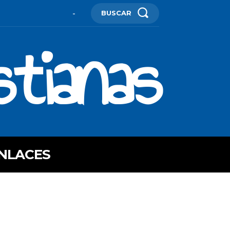
BUSCAR
-
stianas
NLACES