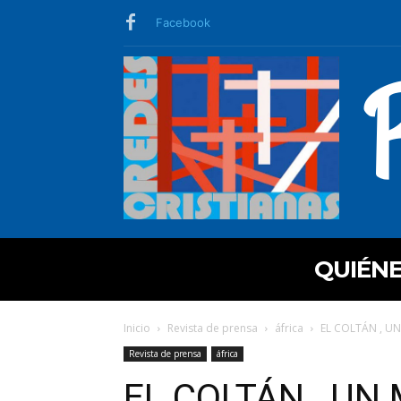
Facebook
QUIÉN
Inicio
Revista de prensa
áfrica
EL COLTÁN , UN
Revista de prensa
áfrica
EL COLTÁN , UN