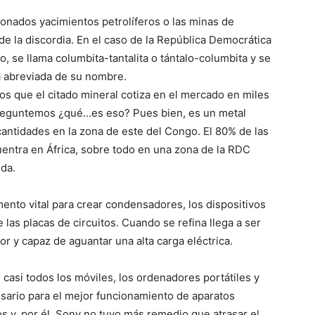
ionados yacimientos petrolíferos o las minas de
e la discordia. En el caso de la República Democrática
, se llama columbita-tantalita o tántalo-columbita y se
a abreviada de su nombre.
s que el citado mineral cotiza en el mercado en miles
preguntemos ¿qué…es eso? Pues bien, es un metal
ntidades en la zona de este del Congo. El 80% de las
entra en África, sobre todo en una zona de la RDC
da.
ento vital para crear condensadores, los dispositivos
 las placas de circuitos. Cuando se refina llega a ser
lor y capaz de aguantar una alta carga eléctrica.
asi todos los móviles, los ordenadores portátiles y
sario para el mejor funcionamiento de aparatos
os y, por él, Sony no tuvo más remedio que atrasar el