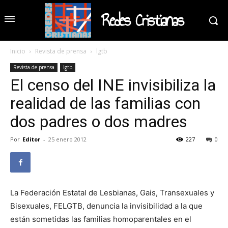
Redes Cristianas
Inicio
Revista de prensa
lgtb
Revista de prensa
lgtb
El censo del INE invisibiliza la
realidad de las familias con
dos padres o dos madres
Por
Editor
-
25 enero 2012
227
0
La Federación Estatal de Lesbianas, Gais, Transexuales y
Bisexuales, FELGTB, denuncia la invisibilidad a la que
están sometidas las familias homoparentales en el