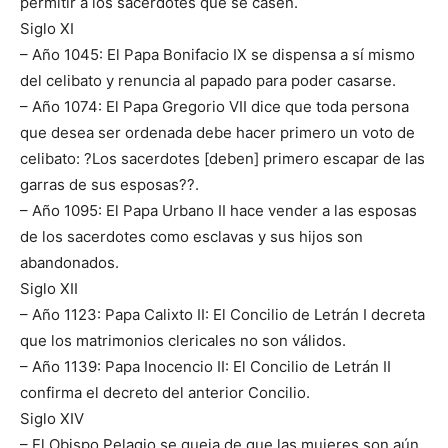
permitir a los sacerdotes que se casen.
Siglo XI
– Año 1045: El Papa Bonifacio IX se dispensa a sí mismo
del celibato y renuncia al papado para poder casarse.
– Año 1074: El Papa Gregorio VII dice que toda persona
que desea ser ordenada debe hacer primero un voto de
celibato: ?Los sacerdotes [deben] primero escapar de las
garras de sus esposas??.
– Año 1095: El Papa Urbano II hace vender a las esposas
de los sacerdotes como esclavas y sus hijos son
abandonados.
Siglo XII
– Año 1123: Papa Calixto II: El Concilio de Letrán I decreta
que los matrimonios clericales no son válidos.
– Año 1139: Papa Inocencio II: El Concilio de Letrán II
confirma el decreto del anterior Concilio.
Siglo XIV
– El Obispo Pelagio se queja de que las mujeres son aún