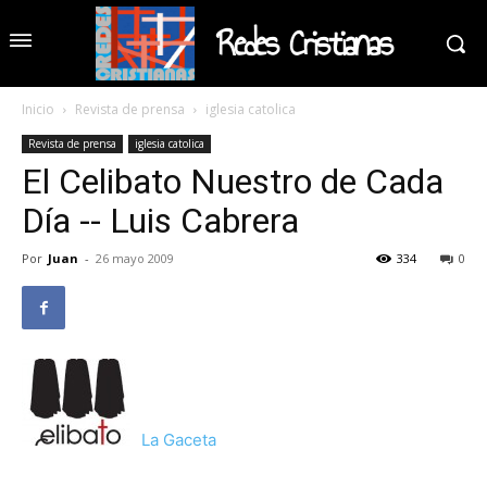
Redes Cristianas
Inicio
Revista de prensa
iglesia catolica
Revista de prensa
iglesia catolica
El Celibato Nuestro de Cada
Día -- Luis Cabrera
Por
Juan
-
26 mayo 2009
334
0
La Gaceta