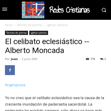
Redes Cristianas
Inicio
Revista de prensa
iglesia catolica
Revista de prensa
iglesia catolica
El celibato eclesiástico --
Alberto Moncada
Por
Juan
-
3 junio 2009
175
0
Argenpress
Yo no creo que el celibato eclesiástico sea la causa de la
creciente inundación de pederastia sacerdotal. La
pederastia ha existido siempre, sólo ahora se hace más