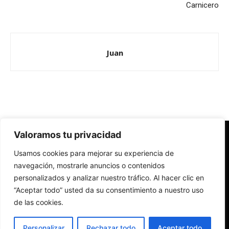
Carnicero
Juan
Valoramos tu privacidad
Redes Cristianas
Usamos cookies para mejorar su experiencia de
Una mirada alternativa sobre la Iglesia católica y la sociedad
- Colectivos de Redes Cristianas
navegación, mostrarle anuncios o contenidos
personalizados y analizar nuestro tráfico. Al hacer clic en
“Aceptar todo” usted da su consentimiento a nuestro uso
de las cookies.
Personalizar
Rechazar todo
Aceptar todo