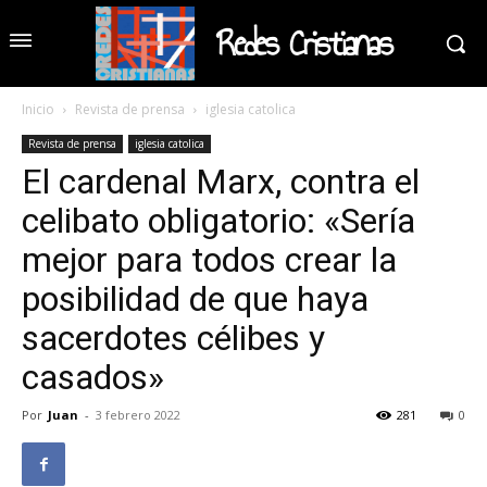
Redes Cristianas
Inicio
Revista de prensa
iglesia catolica
Revista de prensa
iglesia catolica
El cardenal Marx, contra el
celibato obligatorio: «Sería
mejor para todos crear la
posibilidad de que haya
sacerdotes célibes y
casados»
Por
Juan
-
3 febrero 2022
281
0