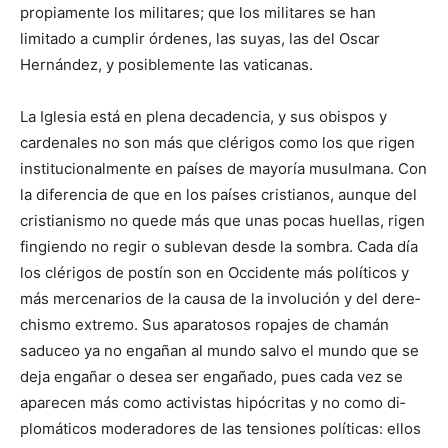
propiamente los mi­litares; que los militares se han
limitado a cumplir ór­denes, las suyas, las del Oscar
Hernández, y posible­mente las vati­canas.
La Iglesia está en plena decadencia, y sus obispos y
cardenales no son más que clérigos como los que ri­gen
institucionalmente en paí­ses de ma­yoría musulmana. Con
la diferencia de que en los países cristianos, aunque del
cristianismo no quede más que unas pocas huellas, rigen
fingiendo no regir o sublevan desde la sombra. Cada día
los clérigos de postín son en Occidente más políticos y
más mer­ce­narios de la causa de la involución y del dere­
chismo extremo. Sus apara­tosos ro­pajes de chamán
saduceo ya no engañan al mundo salvo el mundo que se
deja engañar o desea ser engañado, pues cada vez se
aparecen más como activistas hipó­critas y no como di­
plomáticos moderadores de las tensiones políticas: ellos