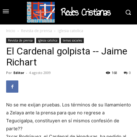
Redes Cristianas
Inicio
Revista de prensa
iglesia catolica
Revista de prensa
iglesia catolica
temas sociales
El Cardenal golpista -- Jaime
Richart
Por
Editor
-
4 agosto 2009
168
0
No se me exijan pruebas. Los términos de su llamamiento
a Zelaya ante la prensa para que no regrese a
Tegucigalpa, cons­tituyen en sí mismos confesión de
parte??
?scar Rodríguez, el Cardenal de Honduras, ha pedido al