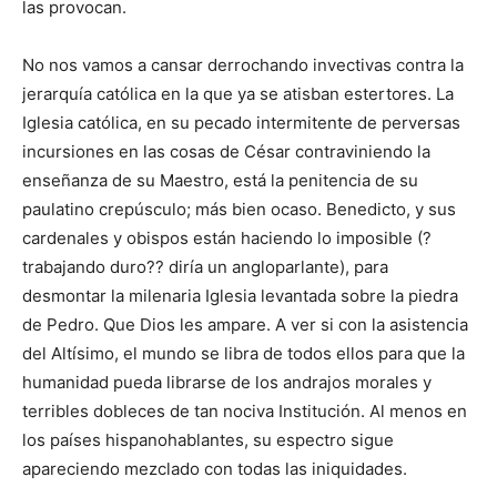
las provo­can.
No nos vamos a cansar derrochando invectivas contra la
jerar­quía católica en la que ya se atisban estertores. La
Iglesia católica, en su pecado intermitente de perversas
incursiones en las cosas de Cé­sar contraviniendo la
enseñanza de su Maestro, está la peni­tencia de su
paulatino cre­púsculo; más bien ocaso. Benedicto, y sus
carde­nales y obispos están haciendo lo imposible (?
trabajando duro?? diría un an­gloparlante), para
desmontar la milenaria Iglesia levantada so­bre la pie­dra
de Pedro. Que Dios les ampare. A ver si con la asistencia
del Altísimo, el mundo se libra de todos ellos para que la
humanidad pueda librarse de los andrajos morales y
terribles doble­ces de tan nociva Institución. Al menos en
los países hispanohablantes, su es­pectro sigue
apareciendo mezclado con todas las iniquidades.