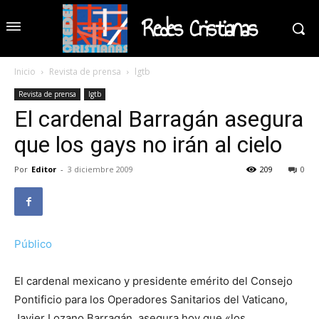
Redes Cristianas
Inicio
Revista de prensa
lgtb
Revista de prensa
lgtb
El cardenal Barragán asegura
que los gays no irán al cielo
Por
Editor
-
3 diciembre 2009
209
0
Público
El cardenal mexicano y presidente emérito del Consejo
Pontificio para los Operadores Sanitarios del Vaticano,
Javier Lozano Barragán, asegura hoy que «los