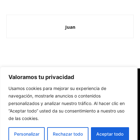
Juan
Valoramos tu privacidad
Redes Cristianas
Usamos cookies para mejorar su experiencia de
Una mirada alternativa sobre la Iglesia católica y la sociedad
- Colectivos de Redes Cristianas
navegación, mostrarle anuncios o contenidos
personalizados y analizar nuestro tráfico. Al hacer clic en
“Aceptar todo” usted da su consentimiento a nuestro uso
de las cookies.
Personalizar
Rechazar todo
Aceptar todo