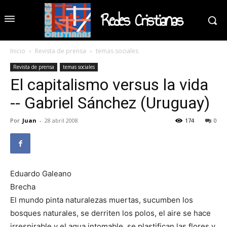
Redes Cristianas
Inicio
Revista de prensa
temas sociales
Revista de prensa
temas sociales
El capitalismo versus la vida
-- Gabriel Sánchez (Uruguay)
Por
Juan
-
28 abril 2008
174
0
Eduardo Galeano
Brecha
El mundo pinta naturalezas muertas, sucumben los
bosques naturales, se derriten los polos, el aire se hace
irrespirable y el agua intomable, se plastifican las flores y