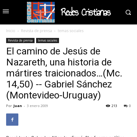
Redes Cristianas
Inicio
Revista de prensa
temas sociales
Revista de prensa
temas sociales
El camino de Jesús de
Nazareth, una historia de
mártires traicionados…(Mc.
14,50) -- Gabriel Sánchez
(Montevideo-Uruguay)
Por
Juan
-
3 enero 2009
213
0