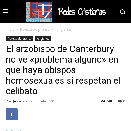
Redes Cristianas
Inicio
Revista de prensa
religiones
Revista de prensa
religiones
El arzobispo de Canterbury
no ve «problema alguno» en
que haya obispos
homosexuales si respetan el
celibato
Por
Juan
-
26 septiembre 2010
148
0