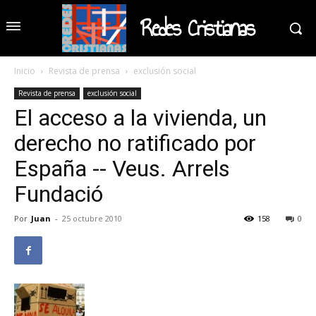
Redes Cristianas
Inicio
Revista de prensa
exclusión social
Revista de prensa
exclusión social
El acceso a la vivienda, un
derecho no ratificado por
España -- Veus. Arrels
Fundació
Por
Juan
-
25 octubre 2010
158
0