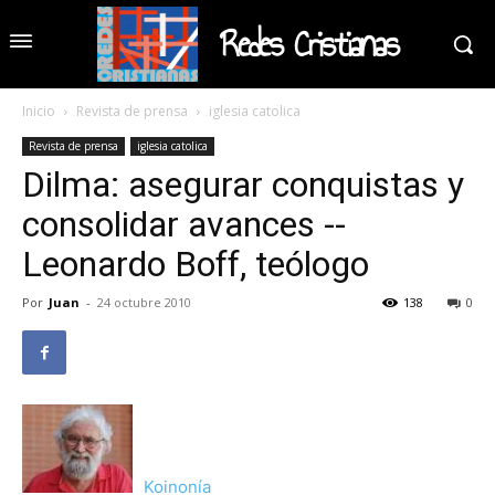
Redes Cristianas
Inicio
Revista de prensa
iglesia catolica
Revista de prensa
iglesia catolica
Dilma: asegurar conquistas y
consolidar avances --
Leonardo Boff, teólogo
Por
Juan
-
24 octubre 2010
138
0
Koinonía