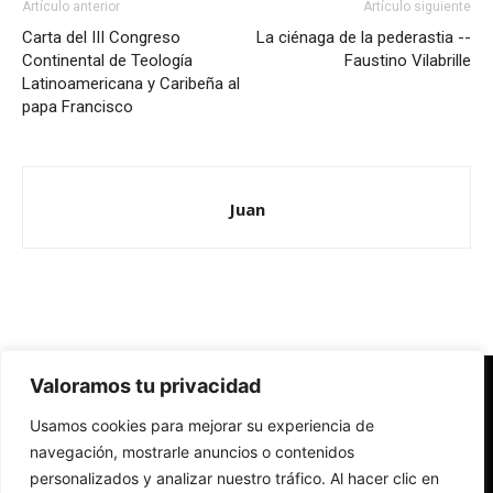
Artículo anterior
Artículo siguiente
Carta del III Congreso
La ciénaga de la pederastia --
Continental de Teología
Faustino Vilabrille
Latinoamericana y Caribeña al
papa Francisco
Juan
Valoramos tu privacidad
Redes Cristianas
Usamos cookies para mejorar su experiencia de
Una mirada alternativa sobre la Iglesia católica y la sociedad
- Colectivos de Redes Cristianas
navegación, mostrarle anuncios o contenidos
personalizados y analizar nuestro tráfico. Al hacer clic en