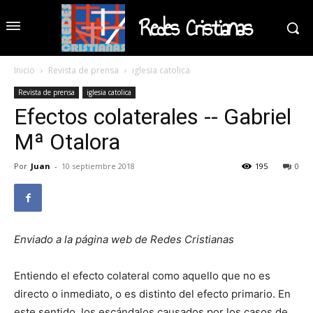
Redes Cristianas
Inicio
Revista de prensa
iglesia catolica
Revista de prensa
iglesia catolica
Efectos colaterales -- Gabriel
Mª Otalora
Por
Juan
-
10 septiembre 2018
195
0
Enviado a la página web de Redes Cristianas
Entiendo el efecto colateral como aquello que no es
directo o inmediato, o es distinto del efecto primario. En
este sentido, los escándalos causados por los casos de