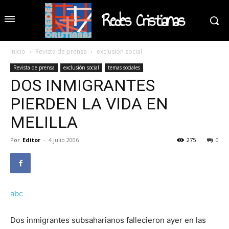
Redes Cristianas
Inicio
Revista de prensa
exclusión social
Revista de prensa
exclusión social
temas sociales
DOS INMIGRANTES
PIERDEN LA VIDA EN
MELILLA
Por
Editor
-
4 julio 2006
275
0
abc
Dos inmigrantes subsaharianos fallecieron ayer en las