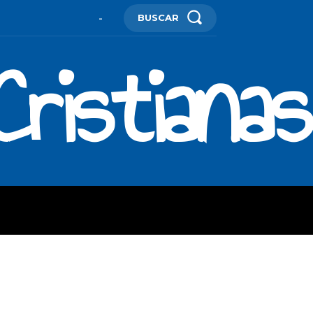
BUSCAR
-
ristianas
ES
MORE