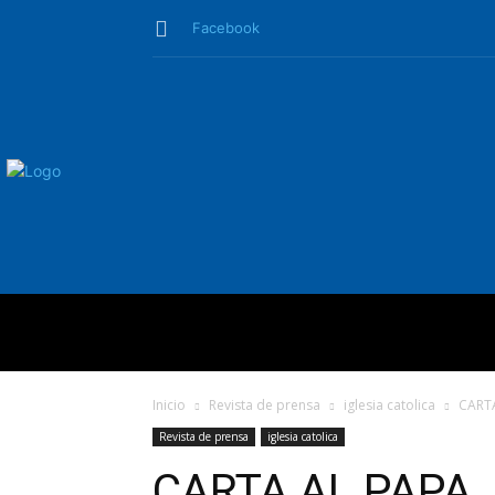
Facebook
QUIÉNES SO
Inicio
Revista de prensa
iglesia catolica
CARTA
Revista de prensa
iglesia catolica
CARTA AL PAPA.