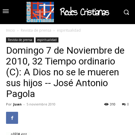
Redes Cristianas
Inicio
Revista de prensa
espiritualidad
Revista de prensa
espiritualidad
Domingo 7 de Noviembre de
2010, 32 Tiempo ordinario
(C): A Dios no se le mueren
sus hijos -- José Antonio
Pagola
Por
Juan
-
5 noviembre 2010
310
0