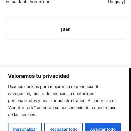
es bastante homófobo
Uruguay)
Juan
Valoramos tu privacidad
Redes Cristianas
Usamos cookies para mejorar su experiencia de
Una mirada alternativa sobre la Iglesia católica y la sociedad
- Colectivos de Redes Cristianas
navegación, mostrarle anuncios o contenidos
personalizados y analizar nuestro tráfico. Al hacer clic en
“Aceptar todo” usted da su consentimiento a nuestro uso
de las cookies.
Personalizar
Rechazar todo
Aceptar todo