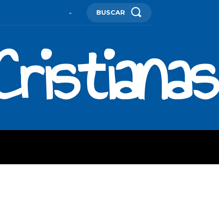
BUSCAR
-
ristianas
ES
MORE