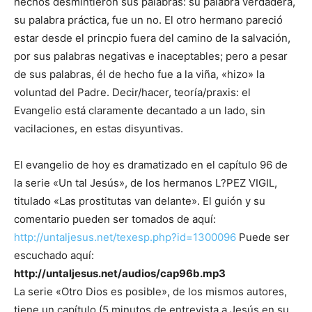
hechos desmintieron sus palabras: su palabra verdadera,
su palabra práctica, fue un no. El otro hermano pareció
estar desde el princpio fuera del camino de la salvación,
por sus palabras negativas e inaceptables; pero a pesar
de sus palabras, él de hecho fue a la viña, «hizo» la
voluntad del Padre. Decir/hacer, teoría/praxis: el
Evangelio está claramente decantado a un lado, sin
vacilaciones, en estas disyuntivas.
El evangelio de hoy es dramatizado en el capítulo 96 de
la serie «Un tal Jesús», de los hermanos L?PEZ VIGIL,
titulado «Las prostitutas van delante». El guión y su
comentario pueden ser tomados de aquí:
http://untaljesus.net/texesp.php?id=1300096
Puede ser
escuchado aquí:
http://untaljesus.net/audios/cap96b.mp3
La serie «Otro Dios es posible», de los mismos autores,
tiene un capítulo (5 minutos de entrevista a Jesús en su