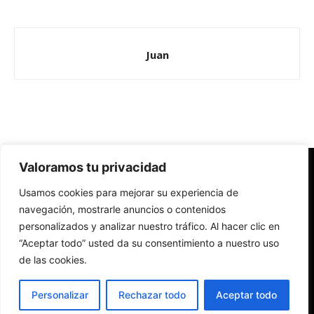
Juan
Valoramos tu privacidad
Redes Cristianas
Usamos cookies para mejorar su experiencia de
Una mirada alternativa sobre la Iglesia católica y la sociedad
- Colectivos de Redes Cristianas
navegación, mostrarle anuncios o contenidos
personalizados y analizar nuestro tráfico. Al hacer clic en
“Aceptar todo” usted da su consentimiento a nuestro uso
de las cookies.
Personalizar
Rechazar todo
Aceptar todo