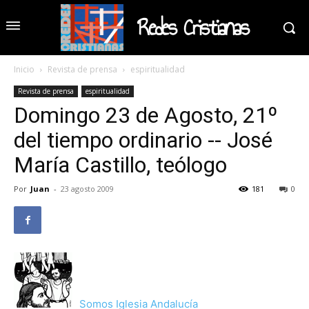
Redes Cristianas
Inicio
Revista de prensa
espiritualidad
Revista de prensa
espiritualidad
Domingo 23 de Agosto, 21º
del tiempo ordinario -- José
María Castillo, teólogo
Por
Juan
-
23 agosto 2009
181
0
Somos Iglesia Andalucía