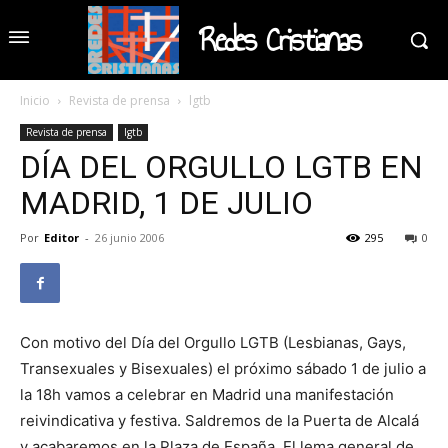
Redes Cristianas
Inicio
Revista de prensa
lgtb
Revista de prensa
lgtb
DÍA DEL ORGULLO LGTB EN
MADRID, 1 DE JULIO
Por
Editor
-
26 junio 2006
295
0
Con motivo del Día del Orgullo LGTB (Lesbianas, Gays,
Transexuales y Bisexuales) el próximo sábado 1 de julio a
la 18h vamos a celebrar en Madrid una manifestación
reivindicativa y festiva. Saldremos de la Puerta de Alcalá
y acabaremos en la Plaza de España. El lema general de