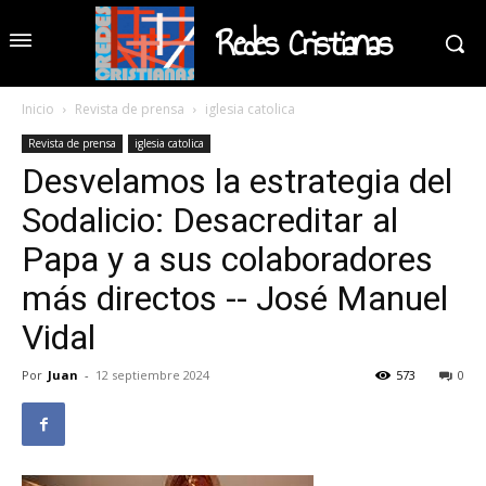
Redes Cristianas
Inicio
Revista de prensa
iglesia catolica
Revista de prensa
iglesia catolica
Desvelamos la estrategia del
Sodalicio: Desacreditar al
Papa y a sus colaboradores
más directos -- José Manuel
Vidal
Por
Juan
-
12 septiembre 2024
573
0