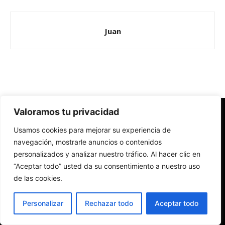
Juan
Valoramos tu privacidad
Redes Cristianas
Usamos cookies para mejorar su experiencia de
Una mirada alternativa sobre la Iglesia católica y la sociedad
- Colectivos de Redes Cristianas
navegación, mostrarle anuncios o contenidos
personalizados y analizar nuestro tráfico. Al hacer clic en
“Aceptar todo” usted da su consentimiento a nuestro uso
de las cookies.
Personalizar
Rechazar todo
Aceptar todo