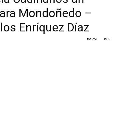
Para Mondoñedo –
rlos Enríquez Díaz
251
0