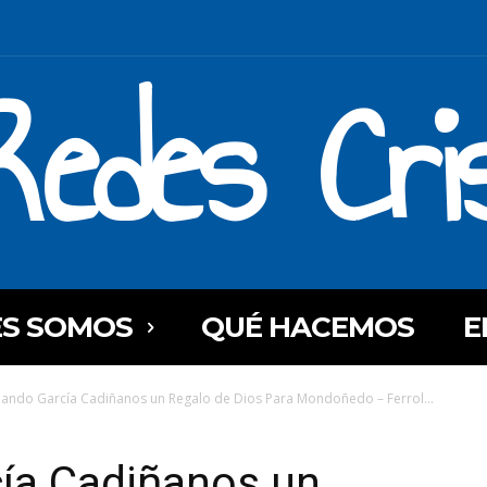
Redes Cri
ES SOMOS
QUÉ HACEMOS
E
nando García Cadiñanos un Regalo de Dios Para Mondoñedo – Ferrol...
cía Cadiñanos un