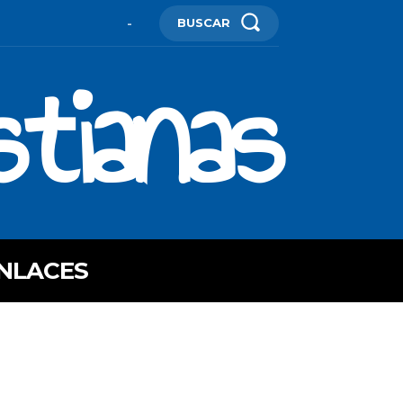
BUSCAR
-
stianas
NLACES