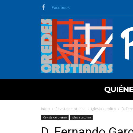
Facebook
QUIÉN
Inicio
Revista de prensa
iglesia catolica
D. Fer
Revista de prensa
iglesia catolica
D. Fernando Gar