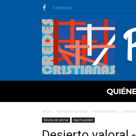
Facebook
QUIÉN
Inicio
Revista de prensa
espiritualidad
Desierto
Revista de prensa
espiritualidad
Desierto valoral -