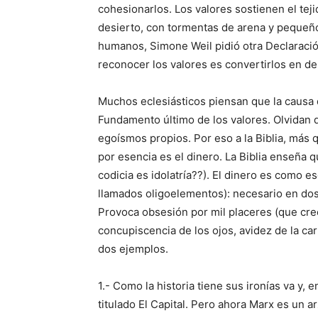
cohesionarlos. Los valores sostienen el teji
desierto, con tormentas de arena y pequeño
humanos, Simone Weil pidió otra Declarac
reconocer los valores es convertirlos en d
Muchos eclesiásticos piensan que la causa de
Fundamento último de los valores. Olvidan q
egoísmos propios. Por eso a la Biblia, más qu
por esencia es el dinero. La Biblia enseña q
codicia es idolatría??). El dinero es como eso
llamados oligoelementos): necesario en dos
Provoca obsesión por mil placeres (que cree
concupiscencia de los ojos, avidez de la car
dos ejemplos.
1.- Como la historia tiene sus ironías va y, 
titulado El Capital. Pero ahora Marx es un a