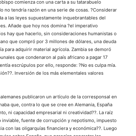
zobispo comienza con una carta a su tatarabuelo
o no tendría razón en una serie de cosas. ?Considerar
da a las leyes supuestamente inquebrantables del
es. Añade que hoy nos domina ?el imperativo
os hay que hacerlo, sin consideraciones humanistas o
ano que compró por 3 millones de dólares, una deuda
a para adquirir material agrícola. Zambia se demoró
ibunales que condenaron al país africano a pagar 17
entía escrúpulos por ello, responde: ?No es culpa mía.
sión??. Inversión de los más elementales valores
 alemanes publicaron un artículo de la corresponsal en
rmaba que, contra lo que se cree en Alemania, España
ento, ni capacidad empresarial ni creatividad??. La raíz
 inviable, fuente de corrupción y nepotismo, impuesto
ia con las oligarquías financiera y económica??. Luego