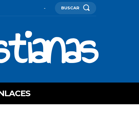
BUSCAR
-
stianas
NLACES