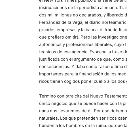
el New York Times publicó una serie de art
insinuaciones de la periodista alemana. Tras
dos mil millones no declarados, y liberado 
Fernández de la Vega, el diario norteameric
grandes empresas y la banca, el fraude fis
que prefiero omitir). Pero las investigacione
autónomos y profesionales liberales, cuyo 
técnicos de esa agencia. Evocaba la frase 
justificada con el argumento de que, como
consecuencias. Y daba como razón última de
importantes para la financiación de los med
ricos tienen cogidos por el cuello a los dos 
Termino con otra cita del Nuevo Testamento
único negocio que se puede hacer con la p
nada nos llevaremos de él. Por eso debemo
naturales. Los que pretenden ser ricos cae
hunden a los hombres en la ruina: porque la 