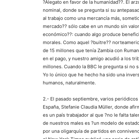
?Alegato en favor de la humanidad??. El ar
nominal, donde se pregunta si su antepasad
al trabajo como una mercancía más, someti
mercado?? sólo cabe en un mundo sin valor
económico??: cuando algo produce benefici
morales. Como aquel ?buitre?? norteameric
de 15 millones que tenía Zambia con Rumaní
en el pago, y nuestro amigo acudió a los tr
millones. Cuando la BBC le pregunta si no s
Yo lo único que he hecho ha sido una inver
humanos, naturalmente.
2.- El pasado septiembre, varios periódicos
España, Stefanie Claudia Müller, donde afi
es un país trabajador al que ?no le falta tal
de nuestros males es ?un modelo de estado
por una oligarquía de partidos en connivenc