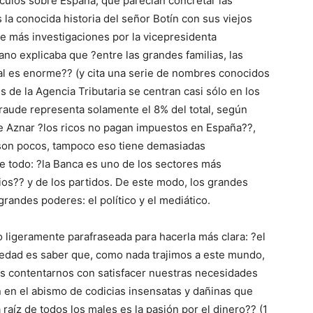
ículos sobre España, que parecían concretar las
 la conocida historia del señor Botín con sus viejos
de más investigaciones por la vicepresidenta
ano explicaba que ?entre las grandes familias, las
cal es enorme?? (y cita una serie de nombres conocidos
s de la Agencia Tributaria se centran casi sólo en los
fraude representa solamente el 8% del total, según
de Aznar ?los ricos no pagan impuestos en España??,
 son pocos, tampoco eso tiene demasiadas
 todo: ?la Banca es uno de los sectores más
ios?? y de los partidos. De este modo, los grandes
grandes poderes: el político y el mediático.
 ligeramente parafraseada para hacerla más clara: ?el
iedad es saber que, como nada trajimos a este mundo,
s contentarnos con satisfacer nuestras necesidades
n en el abismo de codicias insensatas y dañinas que
raíz de todos los males es la pasión por el dinero?? (1