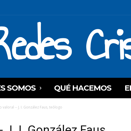
Redes Cri
ES SOMOS
QUÉ HACEMOS
E
 valoral -- J. I. González Faus, teólogo
- J. I. González Faus,