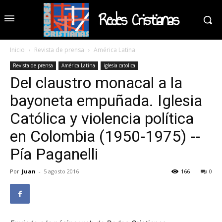
Redes Cristianas
Inicio
Revista de prensa
América Latina
Revista de prensa
América Latina
iglesia catolica
Del claustro monacal a la
bayoneta empuñada. Iglesia
Católica y violencia política
en Colombia (1950-1975) --
Pía Paganelli
Por
Juan
-
5 agosto 2016
166
0