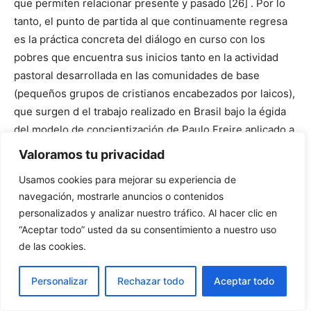
que permiten relacionar presente y pasado [26] . Por lo
tanto, el punto de partida al que continuamente regresa
es la práctica concreta del diálogo en curso con los
pobres que encuentra sus inicios tanto en la actividad
pastoral desarrollada en las comunidades de base
(pequeños grupos de cristianos encabezados por laicos),
que surgen d el trabajo realizado en Brasil bajo la égida
del modelo de concientización de Paulo Freire aplicado a
las clases populares del nordeste; como en los
Valoramos tu privacidad
elementos que recoge de la Teología de la Liberación
Usamos cookies para mejorar su experiencia de
Negra del teólogo James H. Cone, quien impulsó la lucha
navegación, mostrarle anuncios o contenidos
por los derechos civiles de los negros en Estados Unidos
personalizados y analizar nuestro tráfico. Al hacer clic en
encabezada por Martin Luther King.
“Aceptar todo” usted da su consentimiento a nuestro uso
de las cookies.
En Colombia, el caso de Camilo Torres resulta
paradigmático en la medida en que es uno de los pocos
Personalizar
Rechazar todo
Aceptar todo
sacerdotes que se plegó a la lucha revolucionaria
concreta (murió en combate como integrante del Ejército