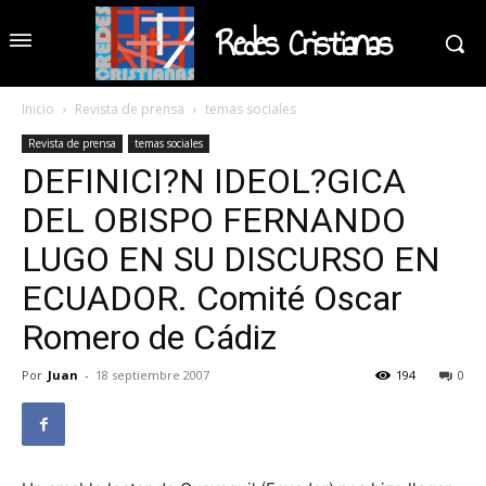
Redes Cristianas
Inicio
Revista de prensa
temas sociales
Revista de prensa
temas sociales
DEFINICI?N IDEOL?GICA
DEL OBISPO FERNANDO
LUGO EN SU DISCURSO EN
ECUADOR. Comité Oscar
Romero de Cádiz
Por
Juan
-
18 septiembre 2007
194
0