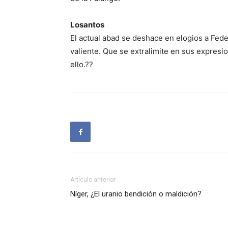
Losantos
El actual abad se deshace en elogios a Fe
valiente. Que se extralimite en sus expres
ello.??
Artículo anterior
Níger, ¿El uranio bendición o maldición?