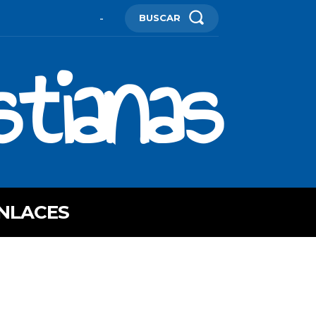
BUSCAR
-
stianas
NLACES