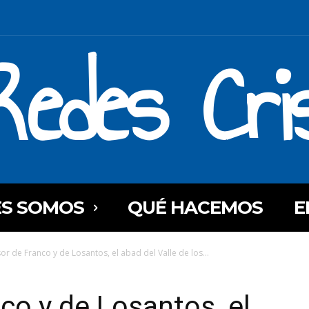
Redes Cri
ES SOMOS
QUÉ HACEMOS
E
or de Franco y de Losantos, el abad del Valle de los...
co y de Losantos, el