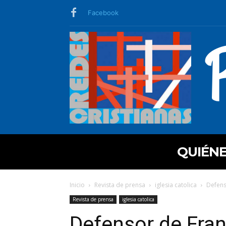
Facebook
QUIÉN
Inicio
Revista de prensa
iglesia catolica
Defens
Revista de prensa
iglesia catolica
Defensor de Fran