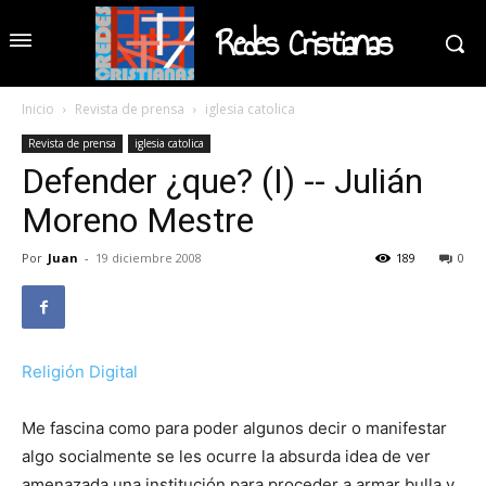
Redes Cristianas
Inicio
Revista de prensa
iglesia catolica
Revista de prensa
iglesia catolica
Defender ¿que? (I) -- Julián
Moreno Mestre
Por
Juan
-
19 diciembre 2008
189
0
Religión Digital
Me fascina como para poder algunos decir o manifestar
algo socialmente se les ocurre la absurda idea de ver
amenazada una institución para proceder a armar bulla y