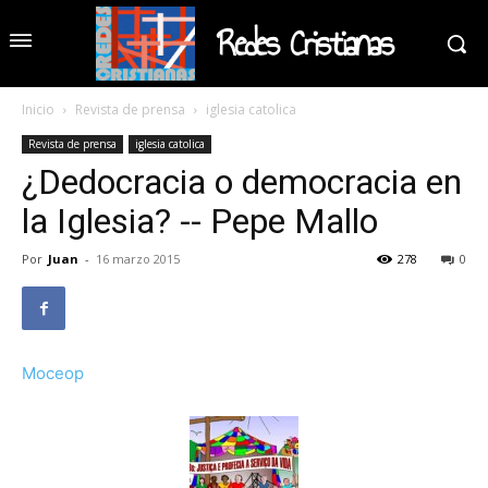
Redes Cristianas
Inicio
Revista de prensa
iglesia catolica
Revista de prensa
iglesia catolica
¿Dedocracia o democracia en
la Iglesia? -- Pepe Mallo
Por
Juan
-
16 marzo 2015
278
0
Moceop