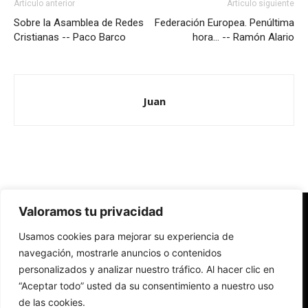
Artículo anterior
Artículo siguiente
Sobre la Asamblea de Redes
Federación Europea. Penúltima
Cristianas -- Paco Barco
hora… -- Ramón Alario
Juan
Valoramos tu privacidad
Redes Cristianas
Usamos cookies para mejorar su experiencia de
Una mirada alternativa sobre la Iglesia católica y la sociedad
- Colectivos de Redes Cristianas
navegación, mostrarle anuncios o contenidos
personalizados y analizar nuestro tráfico. Al hacer clic en
“Aceptar todo” usted da su consentimiento a nuestro uso
de las cookies.