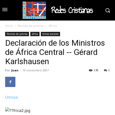
Redes Cristianas
Inicio
Revista de prensa
áfrica
Revista de prensa
áfrica
temas sociales
Declaración de los Ministros
de África Central -- Gérard
Karlshausen
Por
Juan
-
19 noviembre 2007
170
0
Umoya