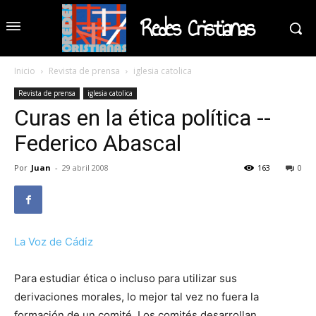
Redes Cristianas
Inicio
Revista de prensa
iglesia catolica
Revista de prensa
iglesia catolica
Curas en la ética política --
Federico Abascal
Por
Juan
-
29 abril 2008
163
0
La Voz de Cádiz
Para estudiar ética o incluso para utilizar sus
derivaciones morales, lo mejor tal vez no fuera la
formación de un comité. Los comités desarrollan