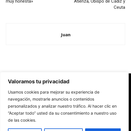
muy honesta»
Atienza, Obispo de Cádiz y
Ceuta
Juan
Valoramos tu privacidad
Redes Cristianas
Usamos cookies para mejorar su experiencia de
Una mirada alternativa sobre la Iglesia católica y la sociedad
- Colectivos de Redes Cristianas
navegación, mostrarle anuncios o contenidos
personalizados y analizar nuestro tráfico. Al hacer clic en
“Aceptar todo” usted da su consentimiento a nuestro uso
de las cookies.