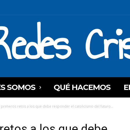
Redes Cri
ES SOMOS
QUÉ HACEMOS
E
 primeros retos a los que debe responder el catolicismo del futuro...
retos a los que debe