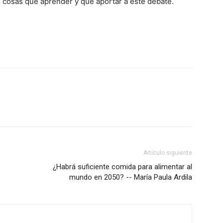
s cosas que aprender y que aportar a este debate.
Artículo siguiente
¿Habrá suficiente comida para alimentar al
mundo en 2050? -- María Paula Ardila