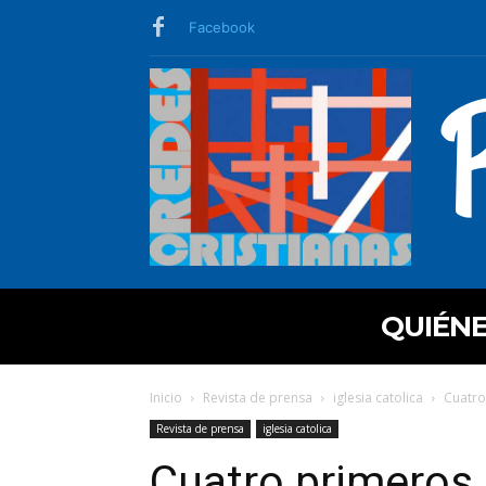
Facebook
QUIÉN
Inicio
Revista de prensa
iglesia catolica
Cuatro
Revista de prensa
iglesia catolica
Cuatro primeros 