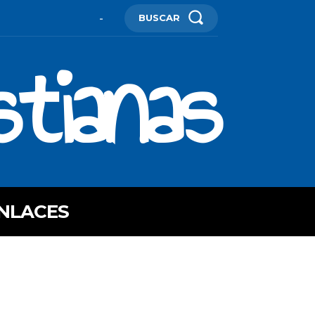
BUSCAR
-
stianas
NLACES